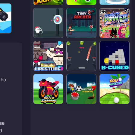
 ho
se
d