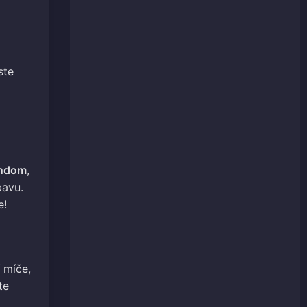
ste
andom
,
bavu.
e!
 míče,
te