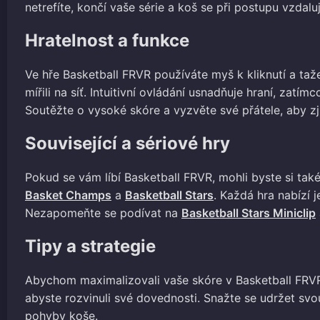
netrefíte, končí vaše série a koš se při postupu vzdaluj
Hratelnost a funkce
Ve hře Basketball FRVR používáte myš k kliknutí a taž
mířili na síť. Intuitivní ovládání usnadňuje hraní, zat
Soutěžte o vysoké skóre a vyzvěte své přátele, aby zjis
Související a sériové hry
Pokud se vám líbí Basketball FRVR, mohli byste si také 
Basket Champs
a
Basketball Stars
. Každá hra nabízí 
Nezapomeňte se podívat na
Basketball Stars Miniclip
Tipy a strategie
Abychom maximalizovali vaše skóre v Basketball FRVR, 
abyste rozvinuli své dovednosti. Snažte se udržet svou
pohyby koše.