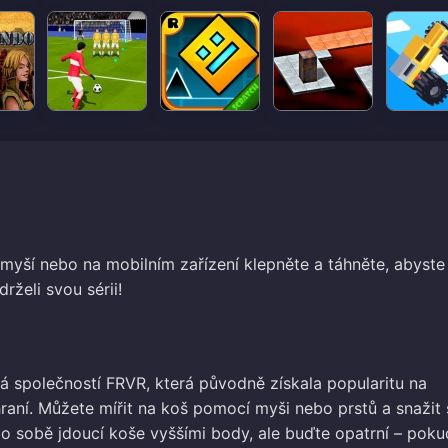
č myší nebo na mobilním zařízení klepněte a táhněte, abyste
drželi svou sérii!
tá společností FRVR, která původně získala popularitu na
hraní. Můžete mířit na koš pomocí myši nebo prstů a snažit 
po sobě jdoucí koše vyššími body, ale buďte opatrní – poku