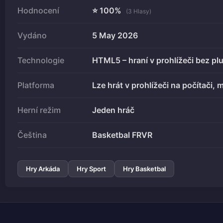
Hodnocení
⭐ 100%
(3 Hlasy)
Vydáno
5 May 2026
Technologie
HTML5 – hraní v prohlížeči bez pl
Platforma
Lze hrát v prohlížeči na počítači, m
Herní režim
Jeden hráč
Čeština
Basketbal FRVR
Hry Arkáda
Hry Sport
Hry Basketbal