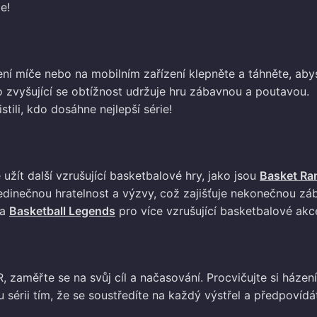
e!
ení míče nebo na mobilním zařízení klepněte a táhněte, aby
ímco zvyšující se obtížnost udržuje hru zábavnou a poutavou.
tili, kdo dosáhne nejlepší série!
užít další vzrušující basketbalové hry, jako jsou
Basket R
jedinečnou hratelnost a výzvy, což zajišťuje nekonečnou zá
a
Basketball Legends
pro více vzrušující basketbalové akc
zaměřte se na svůj cíl a načasování. Procvičujte si házení
 sérii tím, že se soustředíte na každý výstřel a předpovídá