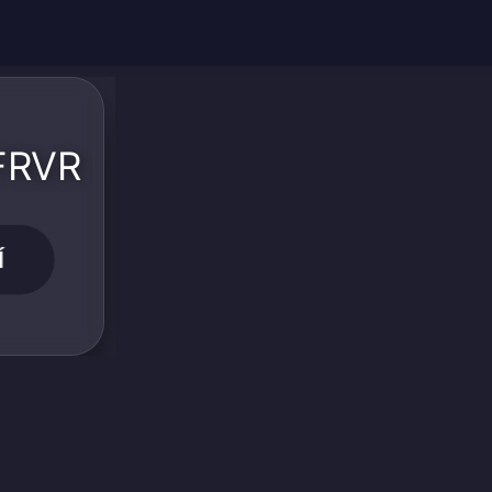
 FRVR
Í