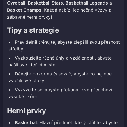
Gyroball
,
Basketball Stars
,
Basketball Legends
a
Basket Champs
. Každá nabízí jedinečné výzvy a
zábavné herní prvky!
Tipy a strategie
Pravidelně trénujte, abyste zlepšili svou přesnost
střelby.
Vyzkoušejte různé úhly a vzdálenosti, abyste
našli své ideální místo.
Dávejte pozor na časovač, abyste co nejlépe
využili své střely.
Vyzyvejte se, abyste překonali své předchozí
vysoké skóre.
Herní prvky
Basketbal:
Hlavní předmět, který střílíte, abyste