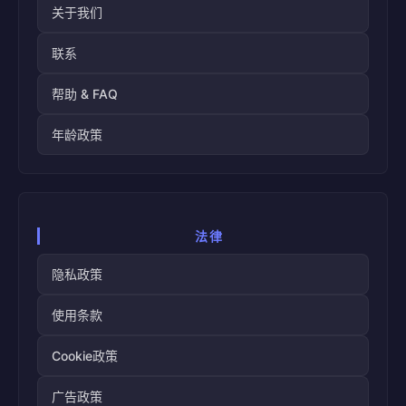
关于我们
联系
帮助 & FAQ
年龄政策
法律
隐私政策
使用条款
Cookie政策
广告政策