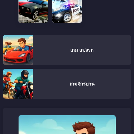
เกม แข่งรถ
เกมจักรยาน