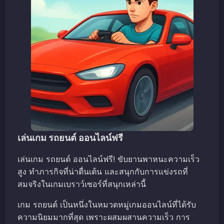
เล่นเกม รถยนต์ ออนไลน์ฟรี
เล่นเกม รถยนต์ ออนไลน์ฟรี! ขับยานพาหนะความเร็ว
สูง ทำภารกิจที่น่าตื่นเต้น และสนุกกับการแข่งรถที่
สมจริงในเกมเบราว์เซอร์ที่สนุกเหล่านี้
เกม รถยนต์ เป็นหนึ่งในหมวดหมู่เกมออนไลน์ที่ได้รับ
ความนิยมมากที่สุด เพราะผสมผสานความเร็ว การ