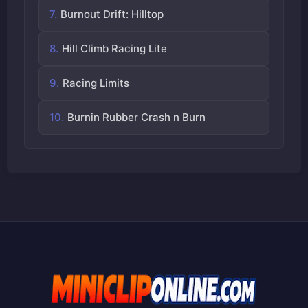
Burnout Drift: Hilltop
Hill Climb Racing Lite
Racing Limits
Burnin Rubber Crash n Burn