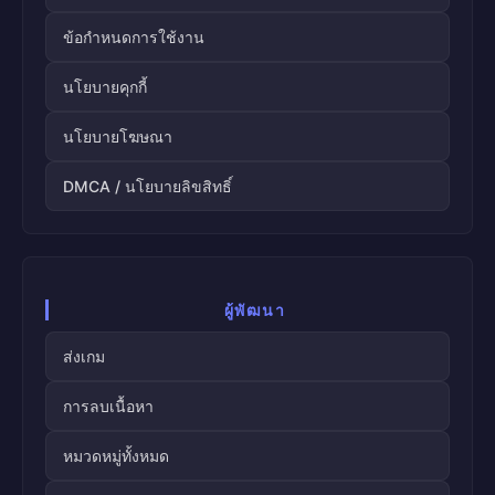
ข้อกำหนดการใช้งาน
นโยบายคุกกี้
นโยบายโฆษณา
DMCA / นโยบายลิขสิทธิ์
ผู้พัฒนา
ส่งเกม
การลบเนื้อหา
หมวดหมู่ทั้งหมด