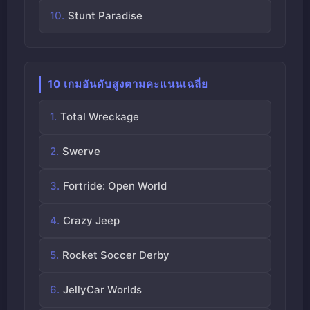
Stunt Paradise
10 เกมอันดับสูงตามคะแนนเฉลี่ย
Total Wreckage
Swerve
Fortride: Open World
Crazy Jeep
Rocket Soccer Derby
JellyCar Worlds