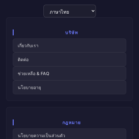
การ
เลือก
ภาษา
บริษัท
เกี่ยวกับเรา
ติดต่อ
ช่วยเหลือ & FAQ
นโยบายอายุ
กฎหมาย
นโยบายความเป็นส่วนตัว