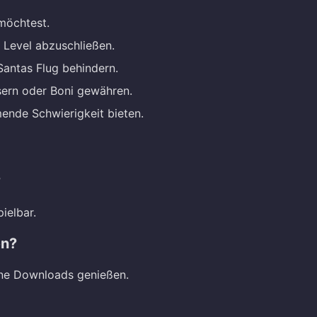
möchtest.
 Level abzuschließen.
Santas Flug behindern.
ern oder Boni gewähren.
ende Schwierigkeit bieten.
?
ielbar.
en?
hne Downloads genießen.