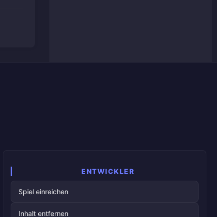
ENTWICKLER
Spiel einreichen
Inhalt entfernen