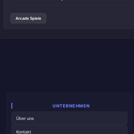
Arcade Spiele
UNTERNEHMEN
Über uns
Kontakt