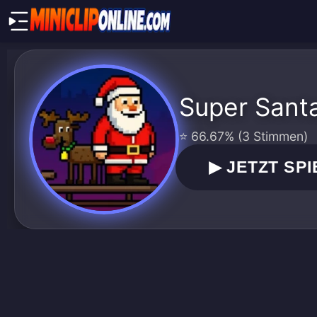
Super Santa
⭐ 66.67% (3 Stimmen)
▶
JETZT SPI