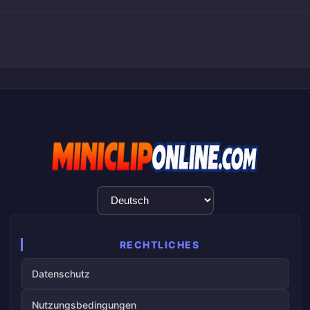
Sprachauswahl
RECHTLICHES
Datenschutz
Nutzungsbedingungen