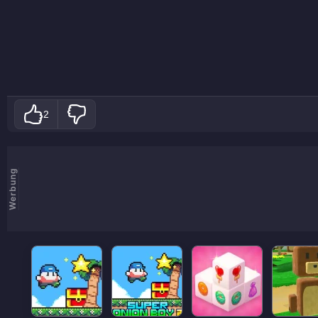
2
Werbung