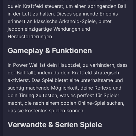
du ein Kraftfeld steuerst, um einen springenden Ball
in der Luft zu halten. Dieses spannende Erlebnis
erinnert an klassische Arkanoid-Spiele, bietet
jedoch einzigartige Wendungen und
Herausforderungen.
Gameplay & Funktionen
In Power Wall ist dein Hauptziel, zu verhindern, dass
der Ball fällt, indem du dein Kraftfeld strategisch
aktivierst. Das Spiel bietet eine unterhaltsame und
süchtig machende Möglichkeit, deine Reflexe und
dein Timing zu testen, was es perfekt für Spieler
macht, die nach einem coolen Online-Spiel suchen,
das sie kostenlos spielen können.
Verwandte & Serien Spiele