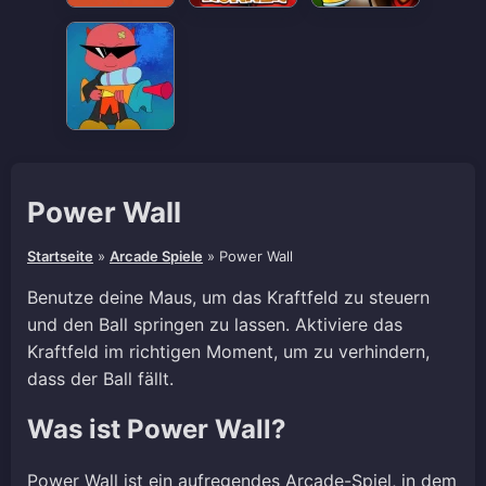
Power Wall
Startseite
»
Arcade Spiele
»
Power Wall
Benutze deine Maus, um das Kraftfeld zu steuern
und den Ball springen zu lassen. Aktiviere das
Kraftfeld im richtigen Moment, um zu verhindern,
dass der Ball fällt.
Was ist Power Wall?
Power Wall ist ein aufregendes Arcade-Spiel, in dem