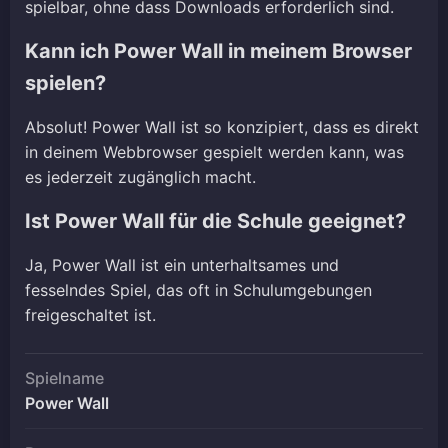
spielbar, ohne dass Downloads erforderlich sind.
Kann ich Power Wall in meinem Browser
spielen?
Absolut! Power Wall ist so konzipiert, dass es direkt
in deinem Webbrowser gespielt werden kann, was
es jederzeit zugänglich macht.
Ist Power Wall für die Schule geeignet?
Ja, Power Wall ist ein unterhaltsames und
fesselndes Spiel, das oft in Schulumgebungen
freigeschaltet ist.
Spielname
Power Wall