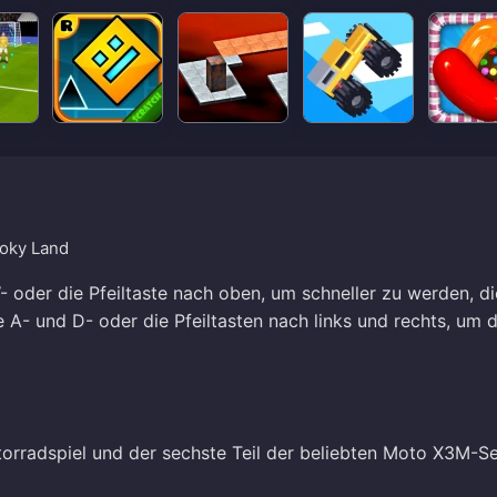
oky Land
oder die Pfeiltaste nach oben, um schneller zu werden, di
 A- und D- oder die Pfeiltasten nach links und rechts, um 
rradspiel und der sechste Teil der beliebten Moto X3M-Se