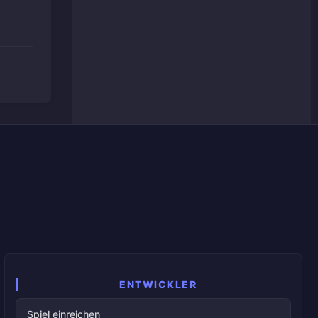
ENTWICKLER
Spiel einreichen