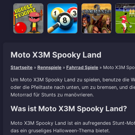
Moto X3M Spooky Land
Startseite
»
Rennspiele
»
Fahrrad Spiele
»
Moto X3M Spo
Um Moto X3M Spooky Land zu spielen, benutze die W- 
oder die Pfeiltaste nach unten, um zu bremsen, und die
Motorrad für Stunts zu manövrieren.
Was ist Moto X3M Spooky Land?
Moto X3M Spooky Land ist ein aufregendes Stunt-Moto
das ein gruseliges Halloween-Thema bietet.