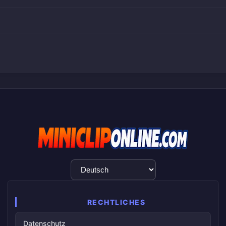
Sprachauswahl
RECHTLICHES
Datenschutz