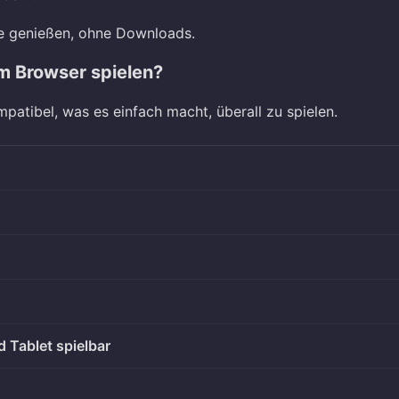
e genießen, ohne Downloads.
m Browser spielen?
patibel, was es einfach macht, überall zu spielen.
 Tablet spielbar