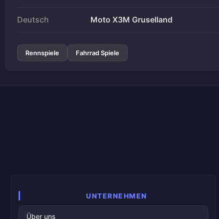
Deutsch
Moto X3M Gruselland
Rennspiele
Fahrrad Spiele
UNTERNEHMEN
Über uns