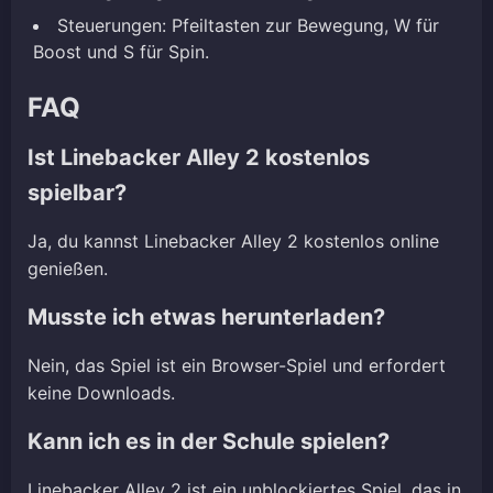
Steuerungen: Pfeiltasten zur Bewegung, W für
Boost und S für Spin.
FAQ
Ist Linebacker Alley 2 kostenlos
spielbar?
Ja, du kannst Linebacker Alley 2 kostenlos online
genießen.
Musste ich etwas herunterladen?
Nein, das Spiel ist ein Browser-Spiel und erfordert
keine Downloads.
Kann ich es in der Schule spielen?
Linebacker Alley 2 ist ein unblockiertes Spiel, das in