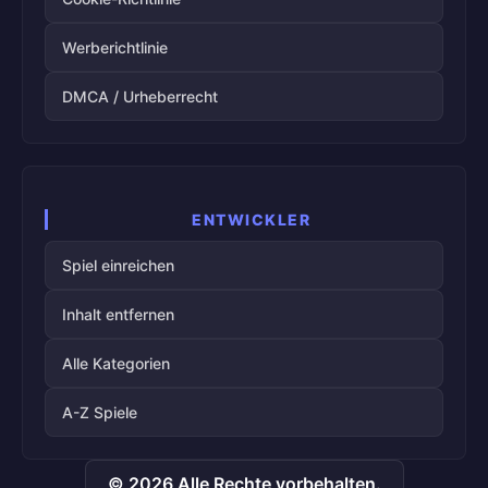
Werberichtlinie
DMCA / Urheberrecht
ENTWICKLER
Spiel einreichen
Inhalt entfernen
Alle Kategorien
A-Z Spiele
© 2026 Alle Rechte vorbehalten.