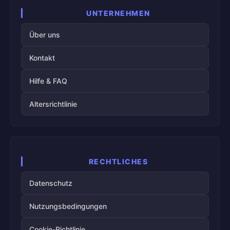
UNTERNEHMEN
Über uns
Kontakt
Hilfe & FAQ
Altersrichtlinie
RECHTLICHES
Datenschutz
Nutzungsbedingungen
Cookie-Richtlinie