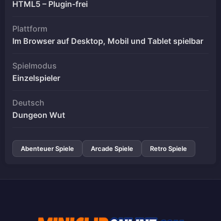
HTML5 – Plugin-frei
Plattform
Im Browser auf Desktop, Mobil und Tablet spielbar
Spielmodus
Einzelspieler
Deutsch
Dungeon Wut
Abenteuer Spiele
Arcade Spiele
Retro Spiele