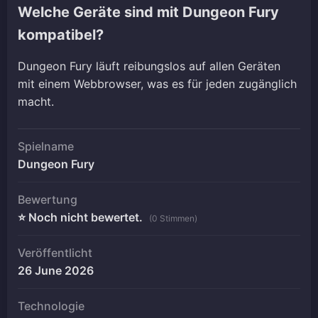
Welche Geräte sind mit Dungeon Fury
kompatibel?
Dungeon Fury läuft reibungslos auf allen Geräten
mit einem Webbrowser, was es für jeden zugänglich
macht.
Spielname
Dungeon Fury
Bewertung
⭐ Noch nicht bewertet.
(0 Stimmen)
Veröffentlicht
26 June 2026
Technologie