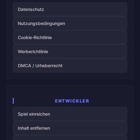
Datenschutz
Nutzungsbedingungen
Cookie-Richtlinie
Werberichtlinie
DMCA / Urheberrecht
ENTWICKLER
Spiel einreichen
Inhalt entfernen