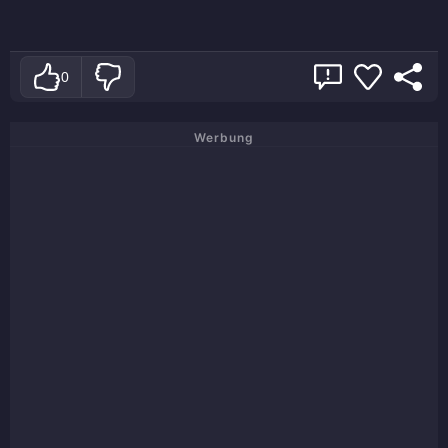
0
Werbung