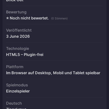
Bewertung
⭐ Noch nicht bewertet.
(0 Stimmen)
Veröffentlicht
3 June 2026
Technologie
HTML5 – Plugin-frei
Plattform
Im Browser auf Desktop, Mobil und Tablet spielbar
Spielmodus
Einzelspieler
Deutsch