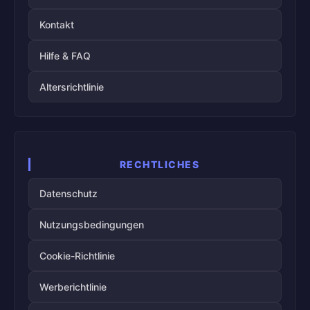
Kontakt
Hilfe & FAQ
Altersrichtlinie
RECHTLICHES
Datenschutz
Nutzungsbedingungen
Cookie-Richtlinie
Werberichtlinie